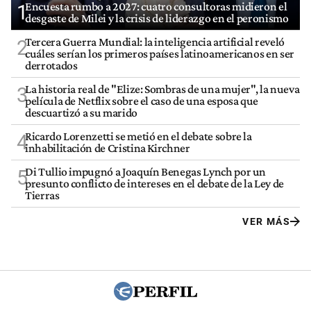
Encuesta rumbo a 2027: cuatro consultoras midieron el
1
desgaste de Milei y la crisis de liderazgo en el peronismo
Tercera Guerra Mundial: la inteligencia artificial reveló
2
cuáles serían los primeros países latinoamericanos en ser
derrotados
La historia real de "Elize: Sombras de una mujer", la nueva
3
película de Netflix sobre el caso de una esposa que
descuartizó a su marido
Ricardo Lorenzetti se metió en el debate sobre la
4
inhabilitación de Cristina Kirchner
Di Tullio impugnó a Joaquín Benegas Lynch por un
5
presunto conflicto de intereses en el debate de la Ley de
Tierras
VER MÁS