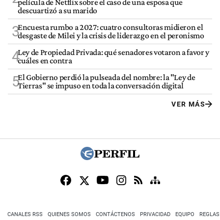
película de Netflix sobre el caso de una esposa que
descuartizó a su marido
Encuesta rumbo a 2027: cuatro consultoras midieron el
3
desgaste de Milei y la crisis de liderazgo en el peronismo
Ley de Propiedad Privada: qué senadores votaron a favor y
4
cuáles en contra
El Gobierno perdió la pulseada del nombre: la "Ley de
5
Tierras" se impuso en toda la conversación digital
VER MÁS
CANALES RSS
QUIENES SOMOS
CONTÁCTENOS
PRIVACIDAD
EQUIPO
REGLAS