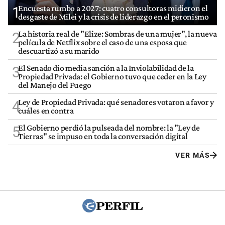
Encuesta rumbo a 2027: cuatro consultoras midieron el
1
desgaste de Milei y la crisis de liderazgo en el peronismo
La historia real de "Elize: Sombras de una mujer", la nueva
2
película de Netflix sobre el caso de una esposa que
descuartizó a su marido
El Senado dio media sanción a la Inviolabilidad de la
3
Propiedad Privada: el Gobierno tuvo que ceder en la Ley
del Manejo del Fuego
Ley de Propiedad Privada: qué senadores votaron a favor y
4
cuáles en contra
El Gobierno perdió la pulseada del nombre: la "Ley de
5
Tierras" se impuso en toda la conversación digital
VER MÁS