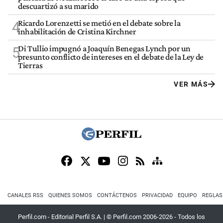
descuartizó a su marido
Ricardo Lorenzetti se metió en el debate sobre la
4
inhabilitación de Cristina Kirchner
Di Tullio impugnó a Joaquín Benegas Lynch por un
5
presunto conflicto de intereses en el debate de la Ley de
Tierras
VER MÁS
CANALES RSS
QUIENES SOMOS
CONTÁCTENOS
PRIVACIDAD
EQUIPO
REGLAS
Perfil.com - Editorial Perfil S.A.
| © Perfil.com 2006-2026 - Todos los