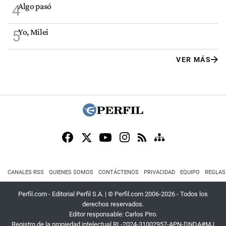
Algo pasó
4
Yo, Milei
5
VER MÁS
CANALES RSS
QUIENES SOMOS
CONTÁCTENOS
PRIVACIDAD
EQUIPO
REGLAS
Perfil.com - Editorial Perfil S.A.
| © Perfil.com 2006-2026 - Todos los
derechos reservados.
Editor responsable: Carlos Piro.
Registro de la propiedad intelectual RL-2024-31002957-APN-DNDA#MJ