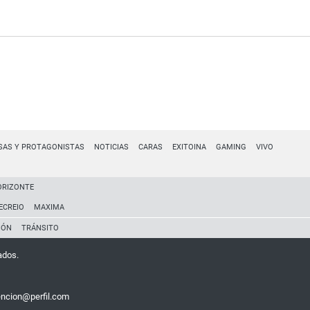
SAS Y PROTAGONISTAS
NOTICIAS
CARAS
EXITOINA
GAMING
VIVO
ORIZONTE
ECREIO
MAXIMA
IÓN
TRÁNSITO
ados.
encion@perfil.com