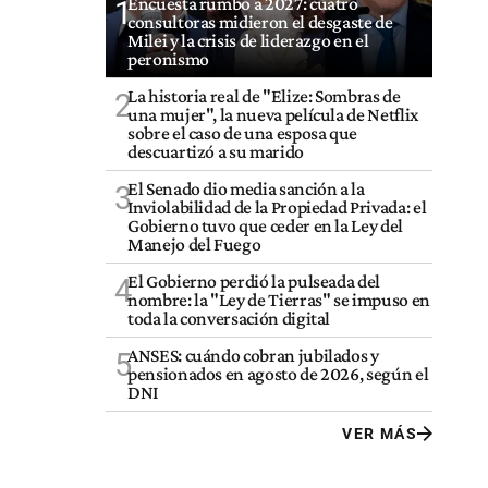
Encuesta rumbo a 2027: cuatro
1
consultoras midieron el desgaste de
Milei y la crisis de liderazgo en el
peronismo
La historia real de "Elize: Sombras de
2
una mujer", la nueva película de Netflix
sobre el caso de una esposa que
descuartizó a su marido
El Senado dio media sanción a la
3
Inviolabilidad de la Propiedad Privada: el
Gobierno tuvo que ceder en la Ley del
Manejo del Fuego
El Gobierno perdió la pulseada del
4
nombre: la "Ley de Tierras" se impuso en
toda la conversación digital
ANSES: cuándo cobran jubilados y
5
pensionados en agosto de 2026, según el
DNI
VER MÁS