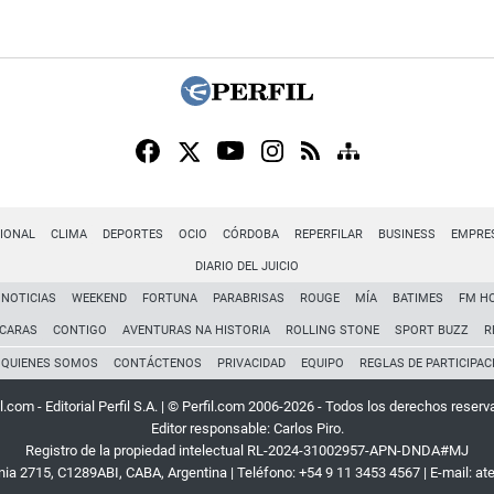
IONAL
CLIMA
DEPORTES
OCIO
CÓRDOBA
REPERFILAR
BUSINESS
EMPRE
DIARIO DEL JUICIO
NOTICIAS
WEEKEND
FORTUNA
PARABRISAS
ROUGE
MÍA
BATIMES
FM H
CARAS
CONTIGO
AVENTURAS NA HISTORIA
ROLLING STONE
SPORT BUZZ
R
QUIENES SOMOS
CONTÁCTENOS
PRIVACIDAD
EQUIPO
REGLAS DE PARTICIPAC
l.com - Editorial Perfil S.A.
| © Perfil.com 2006-2026 - Todos los derechos reserv
Editor responsable: Carlos Piro.
Registro de la propiedad intelectual RL-2024-31002957-APN-DNDA#MJ
rnia 2715
,
C1289ABI
,
CABA, Argentina
| Teléfono:
+54 9 11 3453 4567
| E-mail:
at