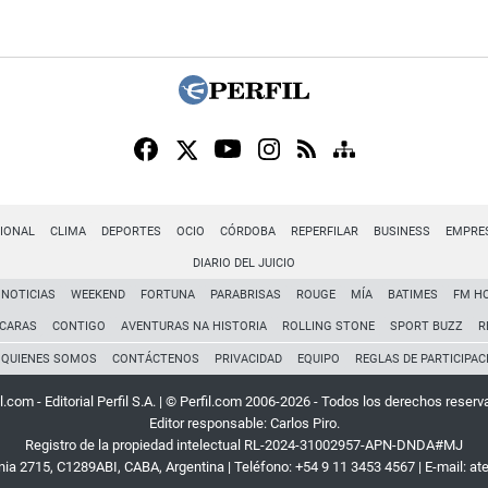
IONAL
CLIMA
DEPORTES
OCIO
CÓRDOBA
REPERFILAR
BUSINESS
EMPRE
DIARIO DEL JUICIO
NOTICIAS
WEEKEND
FORTUNA
PARABRISAS
ROUGE
MÍA
BATIMES
FM H
CARAS
CONTIGO
AVENTURAS NA HISTORIA
ROLLING STONE
SPORT BUZZ
R
QUIENES SOMOS
CONTÁCTENOS
PRIVACIDAD
EQUIPO
REGLAS DE PARTICIPAC
l.com - Editorial Perfil S.A.
| © Perfil.com 2006-2026 - Todos los derechos reserv
Editor responsable: Carlos Piro.
Registro de la propiedad intelectual RL-2024-31002957-APN-DNDA#MJ
rnia 2715
,
C1289ABI
,
CABA, Argentina
| Teléfono:
+54 9 11 3453 4567
| E-mail:
at