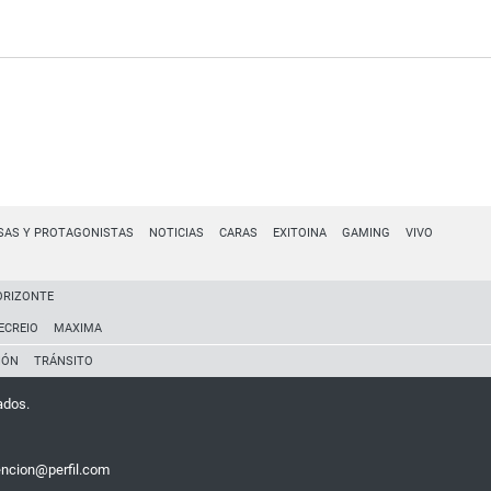
SAS Y PROTAGONISTAS
NOTICIAS
CARAS
EXITOINA
GAMING
VIVO
ORIZONTE
ECREIO
MAXIMA
IÓN
TRÁNSITO
ados.
encion@perfil.com