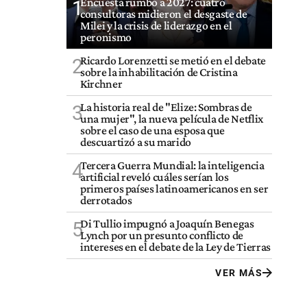
Encuesta rumbo a 2027: cuatro
1
consultoras midieron el desgaste de
Milei y la crisis de liderazgo en el
peronismo
Ricardo Lorenzetti se metió en el debate
2
sobre la inhabilitación de Cristina
Kirchner
La historia real de "Elize: Sombras de
3
una mujer", la nueva película de Netflix
sobre el caso de una esposa que
descuartizó a su marido
Tercera Guerra Mundial: la inteligencia
4
artificial reveló cuáles serían los
primeros países latinoamericanos en ser
derrotados
Di Tullio impugnó a Joaquín Benegas
5
Lynch por un presunto conflicto de
intereses en el debate de la Ley de Tierras
VER MÁS