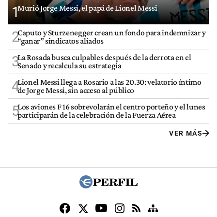
Murió Jorge Messi, el papá de Lionel Messi
1
Caputo y Sturzenegger crean un fondo para indemnizar y
2
“ganar” sindicatos aliados
La Rosada busca culpables después de la derrota en el
3
Senado y recalcula su estrategia
Lionel Messi llega a Rosario a las 20.30: velatorio íntimo
4
de Jorge Messi, sin acceso al público
Los aviones F 16 sobrevolarán el centro porteño y el lunes
5
participarán de la celebración de la Fuerza Aérea
VER MÁS