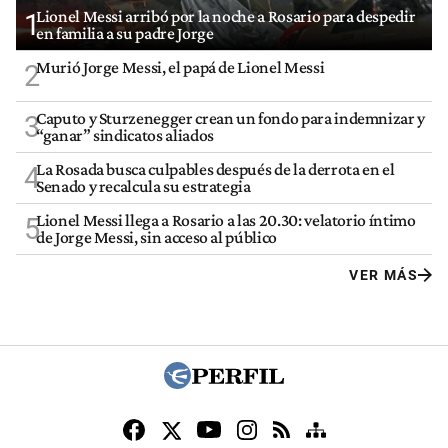
Lionel Messi arribó por la noche a Rosario para despedir
1
en familia a su padre Jorge
Murió Jorge Messi, el papá de Lionel Messi
2
Caputo y Sturzenegger crean un fondo para indemnizar y
3
“ganar” sindicatos aliados
La Rosada busca culpables después de la derrota en el
4
Senado y recalcula su estrategia
Lionel Messi llega a Rosario a las 20.30: velatorio íntimo
5
de Jorge Messi, sin acceso al público
VER MÁS