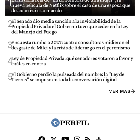
1
nueva película de Netflix sobre el caso de una esposa que
descuartizó a su marido
El Senado dio media sanción a la Inviolabilidad de la
2
Propiedad Privada: el Gobierno tuvo que ceder en la Ley
del Manejo del Fuego
Encuesta rumbo a 2027: cuatro consultoras midieron el
3
desgaste de Milei y la crisis de liderazgo en el peronismo
Ley de Propiedad Privada: qué senadores votaron a favor y
4
cuáles en contra
El Gobierno perdió la pulseada del nombre: la "Ley de
5
Tierras" se impuso en toda la conversación digital
VER MÁS