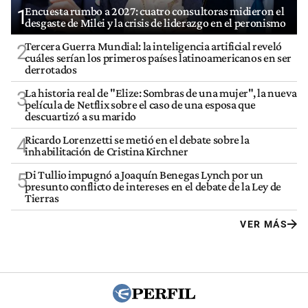
Encuesta rumbo a 2027: cuatro consultoras midieron el
1
desgaste de Milei y la crisis de liderazgo en el peronismo
Tercera Guerra Mundial: la inteligencia artificial reveló
2
cuáles serían los primeros países latinoamericanos en ser
derrotados
La historia real de "Elize: Sombras de una mujer", la nueva
3
película de Netflix sobre el caso de una esposa que
descuartizó a su marido
Ricardo Lorenzetti se metió en el debate sobre la
4
inhabilitación de Cristina Kirchner
Di Tullio impugnó a Joaquín Benegas Lynch por un
5
presunto conflicto de intereses en el debate de la Ley de
Tierras
VER MÁS