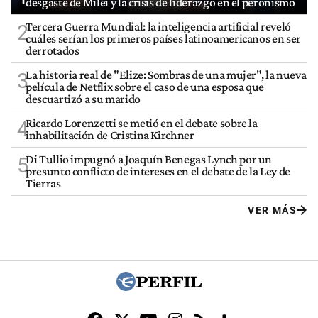
desgaste de Milei y la crisis de liderazgo en el peronismo
Tercera Guerra Mundial: la inteligencia artificial reveló
2
cuáles serían los primeros países latinoamericanos en ser
derrotados
La historia real de "Elize: Sombras de una mujer", la nueva
3
película de Netflix sobre el caso de una esposa que
descuartizó a su marido
Ricardo Lorenzetti se metió en el debate sobre la
4
inhabilitación de Cristina Kirchner
Di Tullio impugnó a Joaquín Benegas Lynch por un
5
presunto conflicto de intereses en el debate de la Ley de
Tierras
VER MÁS