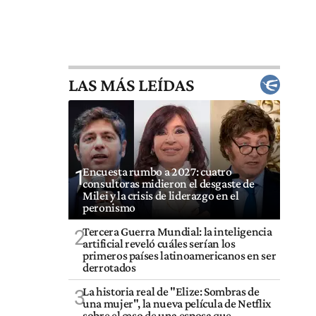
LAS MÁS LEÍDAS
Encuesta rumbo a 2027: cuatro
1
consultoras midieron el desgaste de
Milei y la crisis de liderazgo en el
peronismo
Tercera Guerra Mundial: la inteligencia
2
artificial reveló cuáles serían los
primeros países latinoamericanos en ser
derrotados
La historia real de "Elize: Sombras de
3
una mujer", la nueva película de Netflix
sobre el caso de una esposa que