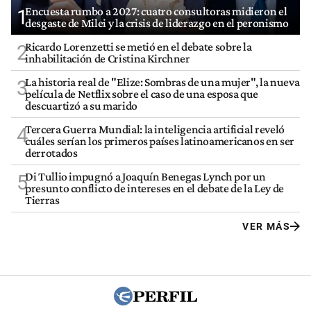
Encuesta rumbo a 2027: cuatro consultoras midieron el
1
desgaste de Milei y la crisis de liderazgo en el peronismo
Ricardo Lorenzetti se metió en el debate sobre la
2
inhabilitación de Cristina Kirchner
La historia real de "Elize: Sombras de una mujer", la nueva
3
película de Netflix sobre el caso de una esposa que
descuartizó a su marido
Tercera Guerra Mundial: la inteligencia artificial reveló
4
cuáles serían los primeros países latinoamericanos en ser
derrotados
Di Tullio impugnó a Joaquín Benegas Lynch por un
5
presunto conflicto de intereses en el debate de la Ley de
Tierras
VER MÁS