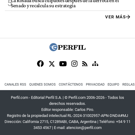
La Rosada busca culpables después de la derrota en el
5
Senado y recalcula su estrategia
VER MÁS
CANALES RSS
QUIENES SOMOS
CONTÁCTENOS
PRIVACIDAD
EQUIPO
REGLAS
Perfil.com - Editorial Perfil S.A.
| © Perfil.com 2006-2026 - Todos los
derechos reservados.
Editor responsable: Carlos Piro.
Registro de la propiedad intelectual RL-2024-31002957-APN-DNDA#MJ
Dirección:
California 2715
,
C1289ABI
,
CABA, Argentina
| Teléfono:
+54 9 11
3453 4567
| E-mail:
atencion@perfil.com