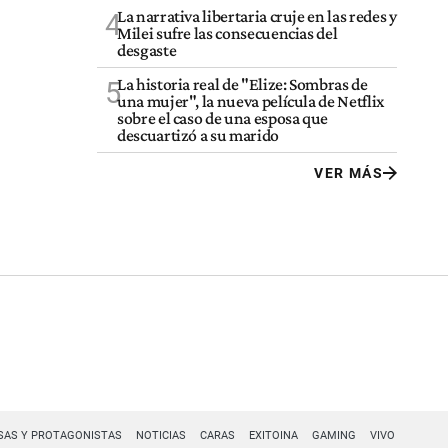
La narrativa libertaria cruje en las redes y
4
Milei sufre las consecuencias del
desgaste
La historia real de "Elize: Sombras de
5
una mujer", la nueva película de Netflix
sobre el caso de una esposa que
descuartizó a su marido
VER MÁS
SAS Y PROTAGONISTAS
NOTICIAS
CARAS
EXITOINA
GAMING
VIVO