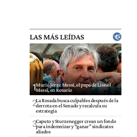
LAS MÁS LEÍDAS
Murió Jorge Messi, el papá de Lionel
1
Messi, en Rosario
La Rosada busca culpables después de la
2
derrota en el Senado y recalcula su
estrategia
Caputo y Sturzenegger crean un fondo
3
para indemnizar y “ganar” sindicatos
aliados