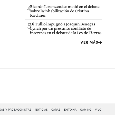
Ricardo Lorenzetti se metió en el debate
4
sobre la inhabilitación de Cristina
Kirchner
Di Tullio impugnó a Joaquín Benegas
5
Lynch por un presunto conflicto de
intereses en el debate de la Ley de Tierras
VER MÁS
SAS Y PROTAGONISTAS
NOTICIAS
CARAS
EXITOINA
GAMING
VIVO