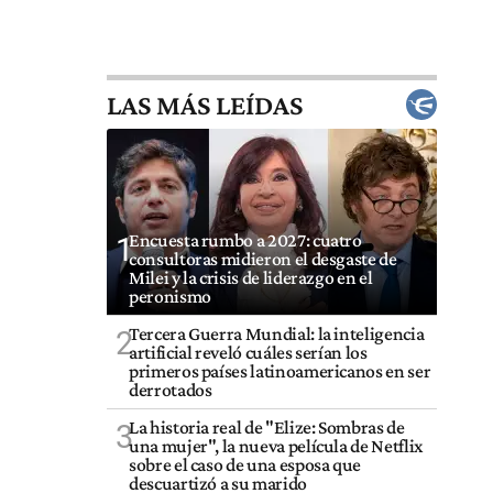
LAS MÁS LEÍDAS
Encuesta rumbo a 2027: cuatro
1
consultoras midieron el desgaste de
Milei y la crisis de liderazgo en el
peronismo
Tercera Guerra Mundial: la inteligencia
2
artificial reveló cuáles serían los
primeros países latinoamericanos en ser
derrotados
La historia real de "Elize: Sombras de
3
una mujer", la nueva película de Netflix
sobre el caso de una esposa que
descuartizó a su marido