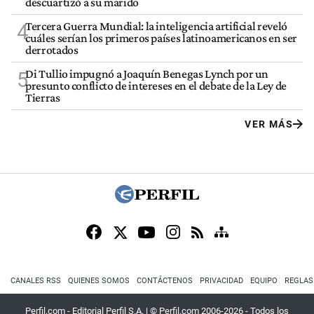
descuartizó a su marido
Tercera Guerra Mundial: la inteligencia artificial reveló
4
cuáles serían los primeros países latinoamericanos en ser
derrotados
Di Tullio impugnó a Joaquín Benegas Lynch por un
5
presunto conflicto de intereses en el debate de la Ley de
Tierras
VER MÁS
CANALES RSS
QUIENES SOMOS
CONTÁCTENOS
PRIVACIDAD
EQUIPO
REGLAS
Perfil.com - Editorial Perfil S.A.
| © Perfil.com 2006-2026 - Todos los