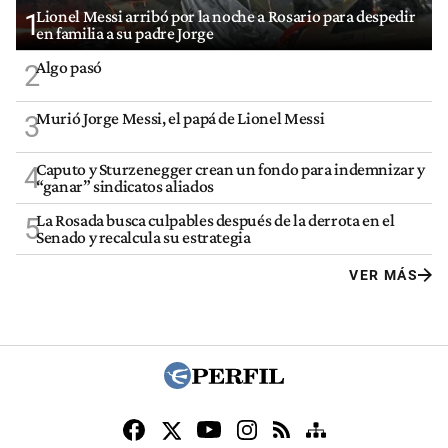
Lionel Messi arribó por la noche a Rosario para despedir
1
en familia a su padre Jorge
Algo pasó
2
Murió Jorge Messi, el papá de Lionel Messi
3
Caputo y Sturzenegger crean un fondo para indemnizar y
4
“ganar” sindicatos aliados
La Rosada busca culpables después de la derrota en el
5
Senado y recalcula su estrategia
VER MÁS