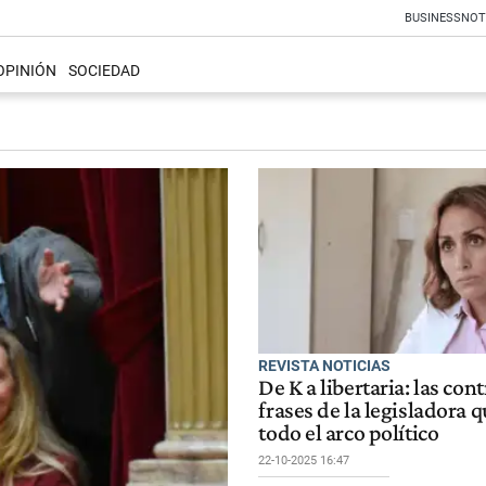
BUSINESS
NOT
OPINIÓN
SOCIEDAD
REVISTA NOTICIAS
De K a libertaria: las con
frases de la legisladora 
todo el arco político
22-10-2025 16:47