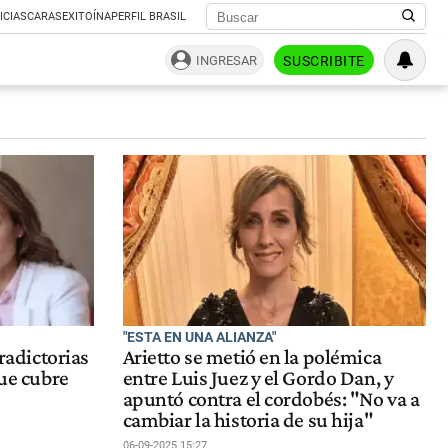
ICIAS
CARAS
EXITOÍNA
PERFIL BRASIL
INGRESAR
SUSCRIBITE
"ESTA EN UNA ALIANZA"
tradictorias
Arietto se metió en la polémica
que cubre
entre Luis Juez y el Gordo Dan, y
apuntó contra el cordobés: "No va a
cambiar la historia de su hija"
06-09-2025 15:27