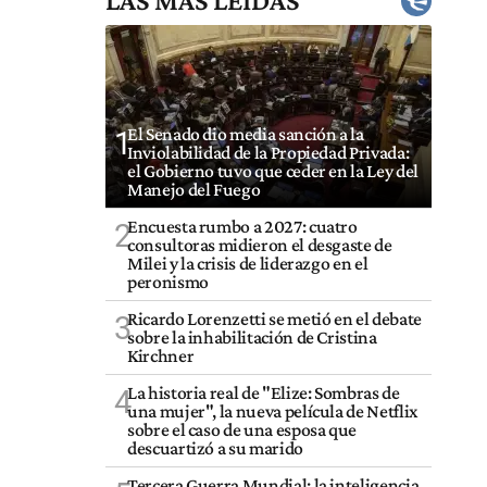
LAS MÁS LEÍDAS
El Senado dio media sanción a la
1
Inviolabilidad de la Propiedad Privada:
el Gobierno tuvo que ceder en la Ley del
Manejo del Fuego
Encuesta rumbo a 2027: cuatro
2
consultoras midieron el desgaste de
Milei y la crisis de liderazgo en el
peronismo
Ricardo Lorenzetti se metió en el debate
3
sobre la inhabilitación de Cristina
Kirchner
La historia real de "Elize: Sombras de
4
una mujer", la nueva película de Netflix
sobre el caso de una esposa que
descuartizó a su marido
Tercera Guerra Mundial: la inteligencia