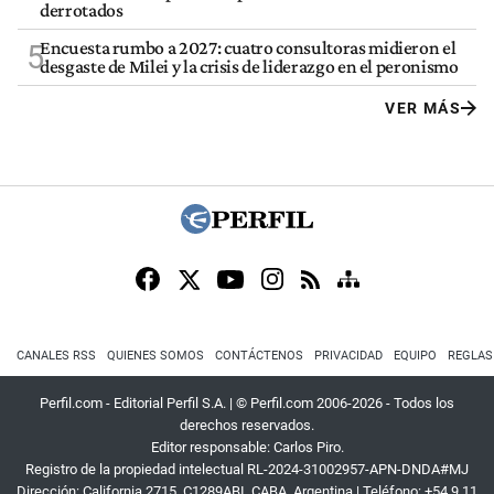
derrotados
Encuesta rumbo a 2027: cuatro consultoras midieron el
5
desgaste de Milei y la crisis de liderazgo en el peronismo
VER MÁS
CANALES RSS
QUIENES SOMOS
CONTÁCTENOS
PRIVACIDAD
EQUIPO
REGLAS
Perfil.com - Editorial Perfil S.A.
| © Perfil.com 2006-2026 - Todos los
derechos reservados.
Editor responsable: Carlos Piro.
Registro de la propiedad intelectual RL-2024-31002957-APN-DNDA#MJ
Dirección:
California 2715
,
C1289ABI
,
CABA, Argentina
| Teléfono:
+54 9 11