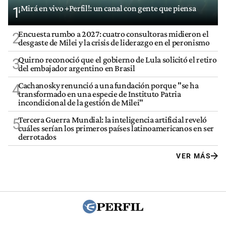
¡Mirá en vivo +Perfil!: un canal con gente que piensa
1
Encuesta rumbo a 2027: cuatro consultoras midieron el
2
desgaste de Milei y la crisis de liderazgo en el peronismo
Quirno reconoció que el gobierno de Lula solicitó el retiro
3
del embajador argentino en Brasil
Cachanosky renunció a una fundación porque "se ha
4
transformado en una especie de Instituto Patria
incondicional de la gestión de Milei"
Tercera Guerra Mundial: la inteligencia artificial reveló
5
cuáles serían los primeros países latinoamericanos en ser
derrotados
VER MÁS