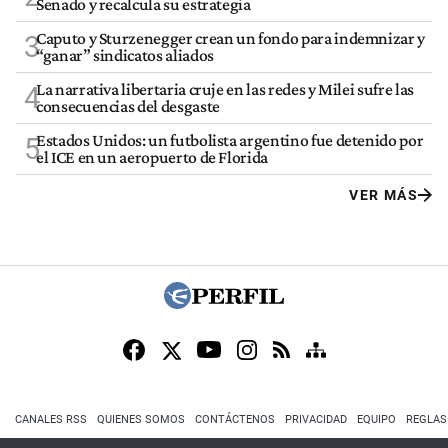
Senado y recalcula su estrategia
Caputo y Sturzenegger crean un fondo para indemnizar y
3
“ganar” sindicatos aliados
La narrativa libertaria cruje en las redes y Milei sufre las
4
consecuencias del desgaste
Estados Unidos: un futbolista argentino fue detenido por
5
el ICE en un aeropuerto de Florida
VER MÁS
CANALES RSS
QUIENES SOMOS
CONTÁCTENOS
PRIVACIDAD
EQUIPO
REGLAS