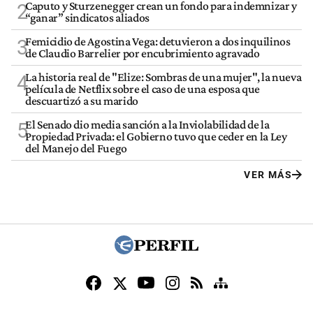
Caputo y Sturzenegger crean un fondo para indemnizar y
2
“ganar” sindicatos aliados
Femicidio de Agostina Vega: detuvieron a dos inquilinos
3
de Claudio Barrelier por encubrimiento agravado
La historia real de "Elize: Sombras de una mujer", la nueva
4
película de Netflix sobre el caso de una esposa que
descuartizó a su marido
El Senado dio media sanción a la Inviolabilidad de la
5
Propiedad Privada: el Gobierno tuvo que ceder en la Ley
del Manejo del Fuego
VER MÁS