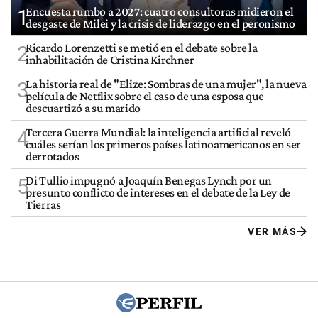
Encuesta rumbo a 2027: cuatro consultoras midieron el
1
desgaste de Milei y la crisis de liderazgo en el peronismo
Ricardo Lorenzetti se metió en el debate sobre la
2
inhabilitación de Cristina Kirchner
La historia real de "Elize: Sombras de una mujer", la nueva
3
película de Netflix sobre el caso de una esposa que
descuartizó a su marido
Tercera Guerra Mundial: la inteligencia artificial reveló
4
cuáles serían los primeros países latinoamericanos en ser
derrotados
Di Tullio impugnó a Joaquín Benegas Lynch por un
5
presunto conflicto de intereses en el debate de la Ley de
Tierras
VER MÁS