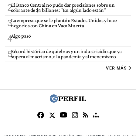
El Banco Central no pudo dar precisiones sobre un
2
sobrante de $4 billones: "En algún lado están"
La empresa que se le plantó a Estados Unidos y hace
3
negocios con China en Vaca Muerta
Algo pasó
4
Récord histórico de quiebras y un industricidio que ya
5
supera al macrismo, a la pandemia y al menemismo
VER MÁS