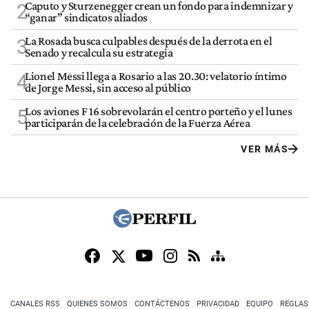
Caputo y Sturzenegger crean un fondo para indemnizar y
2
“ganar” sindicatos aliados
La Rosada busca culpables después de la derrota en el
3
Senado y recalcula su estrategia
Lionel Messi llega a Rosario a las 20.30: velatorio íntimo
4
de Jorge Messi, sin acceso al público
Los aviones F 16 sobrevolarán el centro porteño y el lunes
5
participarán de la celebración de la Fuerza Aérea
VER MÁS
CANALES RSS
QUIENES SOMOS
CONTÁCTENOS
PRIVACIDAD
EQUIPO
REGLAS