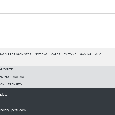
SAS Y PROTAGONISTAS
NOTICIAS
CARAS
EXITOINA
GAMING
VIVO
ORIZONTE
ECREIO
MAXIMA
IÓN
TRÁNSITO
ados.
encion@perfil.com