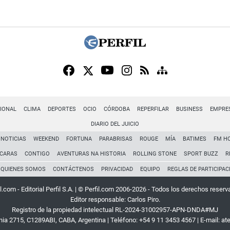
IONAL
CLIMA
DEPORTES
OCIO
CÓRDOBA
REPERFILAR
BUSINESS
EMPRE
DIARIO DEL JUICIO
NOTICIAS
WEEKEND
FORTUNA
PARABRISAS
ROUGE
MÍA
BATIMES
FM H
CARAS
CONTIGO
AVENTURAS NA HISTORIA
ROLLING STONE
SPORT BUZZ
R
QUIENES SOMOS
CONTÁCTENOS
PRIVACIDAD
EQUIPO
REGLAS DE PARTICIPAC
l.com - Editorial Perfil S.A.
| © Perfil.com 2006-2026 - Todos los derechos reserv
Editor responsable: Carlos Piro.
Registro de la propiedad intelectual RL-2024-31002957-APN-DNDA#MJ
rnia 2715
,
C1289ABI
,
CABA, Argentina
| Teléfono:
+54 9 11 3453 4567
| E-mail:
at