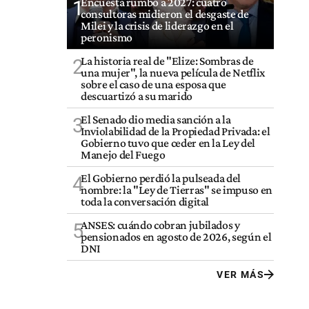
Encuesta rumbo a 2027: cuatro
1
consultoras midieron el desgaste de
Milei y la crisis de liderazgo en el
peronismo
La historia real de "Elize: Sombras de
2
una mujer", la nueva película de Netflix
sobre el caso de una esposa que
descuartizó a su marido
El Senado dio media sanción a la
3
Inviolabilidad de la Propiedad Privada: el
Gobierno tuvo que ceder en la Ley del
Manejo del Fuego
El Gobierno perdió la pulseada del
4
nombre: la "Ley de Tierras" se impuso en
toda la conversación digital
ANSES: cuándo cobran jubilados y
5
pensionados en agosto de 2026, según el
DNI
VER MÁS