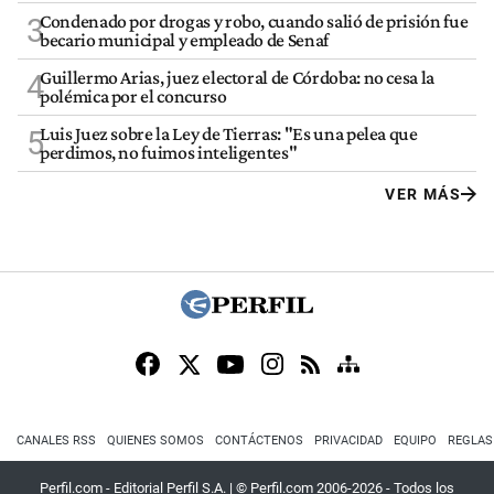
Condenado por drogas y robo, cuando salió de prisión fue
3
becario municipal y empleado de Senaf
Guillermo Arias, juez electoral de Córdoba: no cesa la
4
polémica por el concurso
Luis Juez sobre la Ley de Tierras: "Es una pelea que
5
perdimos, no fuimos inteligentes"
VER MÁS
CANALES RSS
QUIENES SOMOS
CONTÁCTENOS
PRIVACIDAD
EQUIPO
REGLAS
Perfil.com - Editorial Perfil S.A.
| © Perfil.com 2006-2026 - Todos los