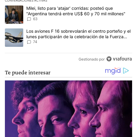
CONVERSACIONES ACTIVAS
Este listado muestra los artículos con más comentarios en los últim
Un artículo de tendencia con el título "Milei, listo para 'atajar' 
Milei, listo para 'atajar' corridas: posteó que
"Argentina tendrá entre US$ 60 y 70 mil millones"
63
Un artículo de tendencia con el título "Los aviones F 16 sobrevola
Los aviones F 16 sobrevolarán el centro porteño y el
lunes participarán de la celebración de la Fuerza
Aérea
74
Gestionado por