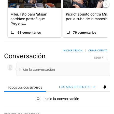
Milei, listo para 'atajar'
Kicillof apuntó contra Milei
corridas: posteó que
por la suba de la morosida...
"Argent...
63 comentarios
76 comentarios
INICIAR SESIÓN
|
CREAR CUENTA
Conversación
SIGA ESTA CO
SEGUIR
LOS MÁS RECIENTES
TODOS LOS COMENTARIOS
Todos los comentarios
Inicie la conversación