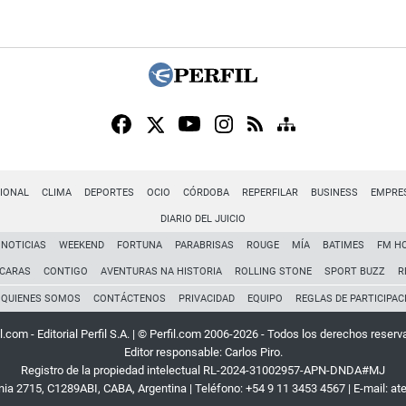
IONAL
CLIMA
DEPORTES
OCIO
CÓRDOBA
REPERFILAR
BUSINESS
EMPRE
DIARIO DEL JUICIO
NOTICIAS
WEEKEND
FORTUNA
PARABRISAS
ROUGE
MÍA
BATIMES
FM H
CARAS
CONTIGO
AVENTURAS NA HISTORIA
ROLLING STONE
SPORT BUZZ
R
QUIENES SOMOS
CONTÁCTENOS
PRIVACIDAD
EQUIPO
REGLAS DE PARTICIPAC
l.com - Editorial Perfil S.A.
| © Perfil.com 2006-2026 - Todos los derechos reserv
Editor responsable: Carlos Piro.
Registro de la propiedad intelectual RL-2024-31002957-APN-DNDA#MJ
rnia 2715
,
C1289ABI
,
CABA, Argentina
| Teléfono:
+54 9 11 3453 4567
| E-mail:
at