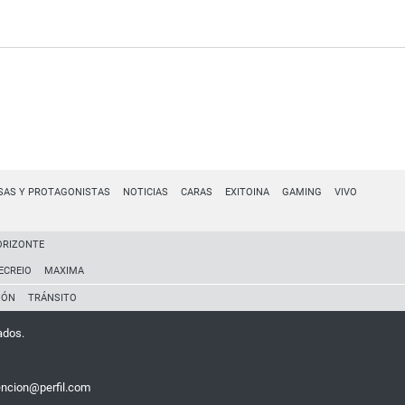
SAS Y PROTAGONISTAS
NOTICIAS
CARAS
EXITOINA
GAMING
VIVO
ORIZONTE
ECREIO
MAXIMA
IÓN
TRÁNSITO
ados.
encion@perfil.com