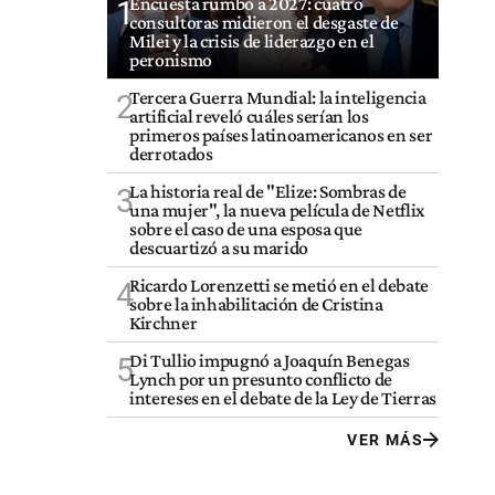
Encuesta rumbo a 2027: cuatro
1
consultoras midieron el desgaste de
Milei y la crisis de liderazgo en el
peronismo
Tercera Guerra Mundial: la inteligencia
2
artificial reveló cuáles serían los
primeros países latinoamericanos en ser
derrotados
La historia real de "Elize: Sombras de
3
una mujer", la nueva película de Netflix
sobre el caso de una esposa que
descuartizó a su marido
Ricardo Lorenzetti se metió en el debate
4
sobre la inhabilitación de Cristina
Kirchner
Di Tullio impugnó a Joaquín Benegas
5
Lynch por un presunto conflicto de
intereses en el debate de la Ley de Tierras
VER MÁS