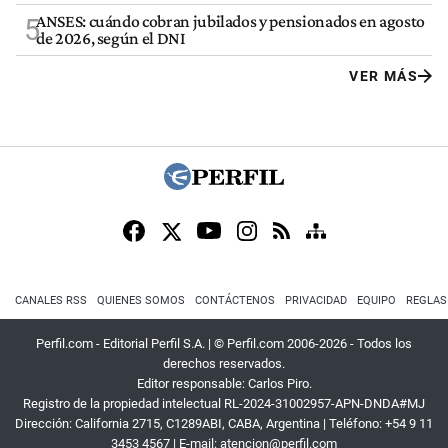
ANSES: cuándo cobran jubilados y pensionados en agosto
5
de 2026, según el DNI
VER MÁS
CANALES RSS
QUIENES SOMOS
CONTÁCTENOS
PRIVACIDAD
EQUIPO
REGLAS
Perfil.com - Editorial Perfil S.A.
| © Perfil.com 2006-2026 - Todos los
derechos reservados.
Editor responsable: Carlos Piro.
Registro de la propiedad intelectual RL-2024-31002957-APN-DNDA#MJ
Dirección:
California 2715
,
C1289ABI
,
CABA, Argentina
| Teléfono:
+54 9 11
3453 4567
| E-mail:
atencion@perfil.com