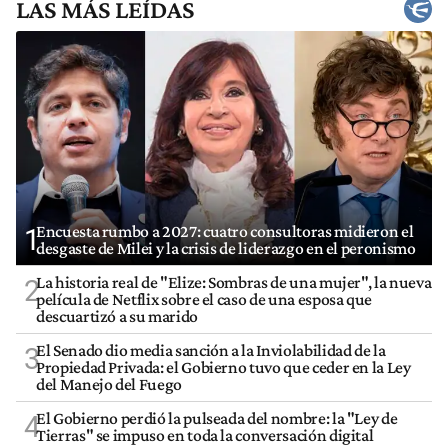
LAS MÁS LEÍDAS
Encuesta rumbo a 2027: cuatro consultoras midieron el
1
desgaste de Milei y la crisis de liderazgo en el peronismo
La historia real de "Elize: Sombras de una mujer", la nueva
2
película de Netflix sobre el caso de una esposa que
descuartizó a su marido
El Senado dio media sanción a la Inviolabilidad de la
3
Propiedad Privada: el Gobierno tuvo que ceder en la Ley
del Manejo del Fuego
El Gobierno perdió la pulseada del nombre: la "Ley de
4
Tierras" se impuso en toda la conversación digital