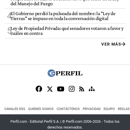
del Manejo del Fuego
El Gobierno perdió la pulseada del nombre: la "Ley de
4
Tierras" se impuso en toda la conversación digital
Ley de Propiedad Privada: qué senadores votaron a favor y
5
cuáles en contra
VER MÁS
CANALES RSS
QUIENES SOMOS
CONTÁCTENOS
PRIVACIDAD
EQUIPO
REGLAS
Perfil.com - Editorial Perfil S.A.
| © Perfil.com 2006-2026 - Todos los
derechos reservados.