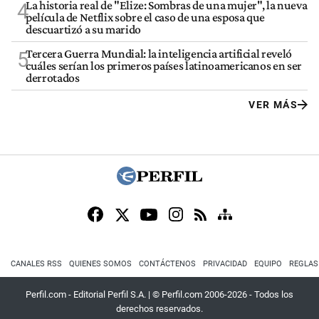
La historia real de "Elize: Sombras de una mujer", la nueva
4
película de Netflix sobre el caso de una esposa que
descuartizó a su marido
Tercera Guerra Mundial: la inteligencia artificial reveló
5
cuáles serían los primeros países latinoamericanos en ser
derrotados
VER MÁS
CANALES RSS
QUIENES SOMOS
CONTÁCTENOS
PRIVACIDAD
EQUIPO
REGLAS
Perfil.com - Editorial Perfil S.A.
| © Perfil.com 2006-2026 - Todos los
derechos reservados.