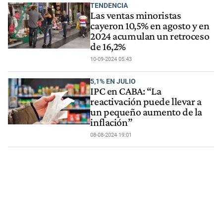
TENDENCIA
Las ventas minoristas
cayeron 10,5% en agosto y en
2024 acumulan un retroceso
de 16,2%
10-09-2024 05:43
5,1% EN JULIO
IPC en CABA: “La
reactivación puede llevar a
un pequeño aumento de la
inflación”
08-08-2024 19:01