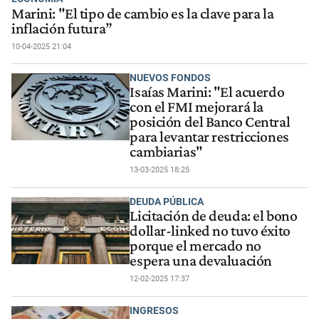
Marini: "El tipo de cambio es la clave para la
inflación futura”
10-04-2025 21:04
NUEVOS FONDOS
Isaías Marini: "El acuerdo
con el FMI mejorará la
posición del Banco Central
para levantar restricciones
cambiarias"
13-03-2025 18:25
DEUDA PÚBLICA
Licitación de deuda: el bono
dollar-linked no tuvo éxito
porque el mercado no
espera una devaluación
12-02-2025 17:37
INGRESOS