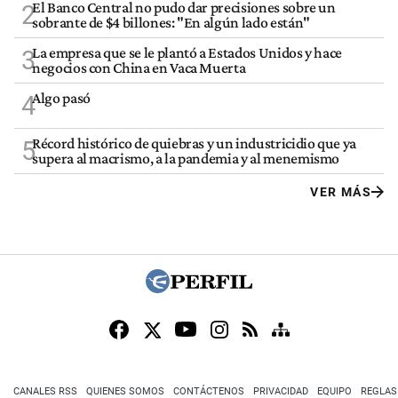
El Banco Central no pudo dar precisiones sobre un
2
sobrante de $4 billones: "En algún lado están"
La empresa que se le plantó a Estados Unidos y hace
3
negocios con China en Vaca Muerta
Algo pasó
4
Récord histórico de quiebras y un industricidio que ya
5
supera al macrismo, a la pandemia y al menemismo
VER MÁS
CANALES RSS
QUIENES SOMOS
CONTÁCTENOS
PRIVACIDAD
EQUIPO
REGLAS