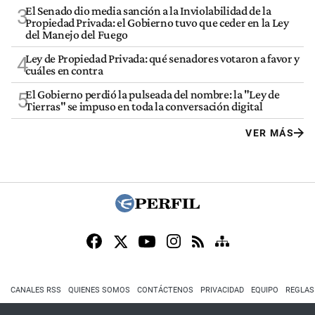
El Senado dio media sanción a la Inviolabilidad de la
3
Propiedad Privada: el Gobierno tuvo que ceder en la Ley
del Manejo del Fuego
Ley de Propiedad Privada: qué senadores votaron a favor y
4
cuáles en contra
El Gobierno perdió la pulseada del nombre: la "Ley de
5
Tierras" se impuso en toda la conversación digital
VER MÁS
CANALES RSS
QUIENES SOMOS
CONTÁCTENOS
PRIVACIDAD
EQUIPO
REGLAS