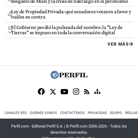
desgaste de Milei y la crisis de liderazgo en el peronismo
Ley de Propiedad Privada: qué senadores votaron a favor y
4
cuáles en contra
El Gobierno perdió la pulseada del nombre: la "Ley de
5
Tierras" se impuso en toda la conversación digital
VER MÁS
CANALES RSS
QUIENES SOMOS
CONTÁCTENOS
PRIVACIDAD
EQUIPO
REGLAS
Perfil.com - Editorial Perfil S.A.
| © Perfil.com 2006-2026 - Todos los
derechos reservados.