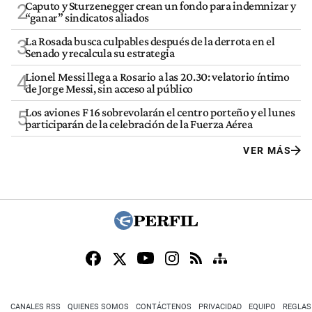
Caputo y Sturzenegger crean un fondo para indemnizar y
2
“ganar” sindicatos aliados
La Rosada busca culpables después de la derrota en el
3
Senado y recalcula su estrategia
Lionel Messi llega a Rosario a las 20.30: velatorio íntimo
4
de Jorge Messi, sin acceso al público
Los aviones F 16 sobrevolarán el centro porteño y el lunes
5
participarán de la celebración de la Fuerza Aérea
VER MÁS
CANALES RSS
QUIENES SOMOS
CONTÁCTENOS
PRIVACIDAD
EQUIPO
REGLAS