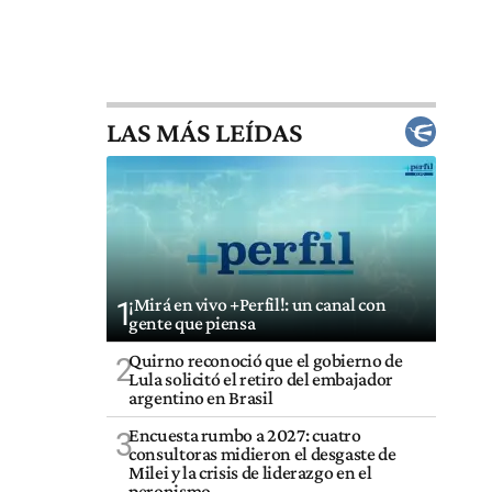
LAS MÁS LEÍDAS
¡Mirá en vivo +Perfil!: un canal con
1
gente que piensa
Quirno reconoció que el gobierno de
2
Lula solicitó el retiro del embajador
argentino en Brasil
Encuesta rumbo a 2027: cuatro
3
consultoras midieron el desgaste de
Milei y la crisis de liderazgo en el
peronismo