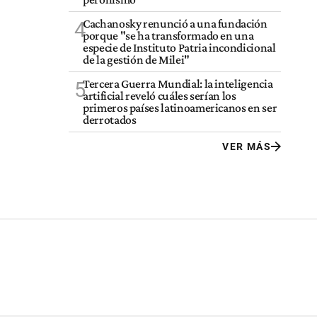
Cachanosky renunció a una fundación
4
porque "se ha transformado en una
especie de Instituto Patria incondicional
de la gestión de Milei"
Tercera Guerra Mundial: la inteligencia
5
artificial reveló cuáles serían los
primeros países latinoamericanos en ser
derrotados
VER MÁS