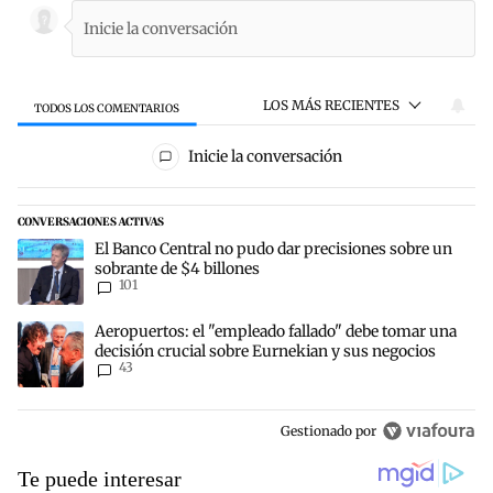
LOS MÁS RECIENTES
TODOS LOS COMENTARIOS
Todos los comentarios
Inicie la conversación
CONVERSACIONES ACTIVAS
Este listado muestra los artículos con más comentarios en los últim
Un artículo de tendencia con el título "El Banco Central no pudo da
El Banco Central no pudo dar precisiones sobre un
sobrante de $4 billones
101
Un artículo de tendencia con el título "Aeropuertos: el "empleado 
Aeropuertos: el "empleado fallado" debe tomar una
decisión crucial sobre Eurnekian y sus negocios
43
Gestionado por