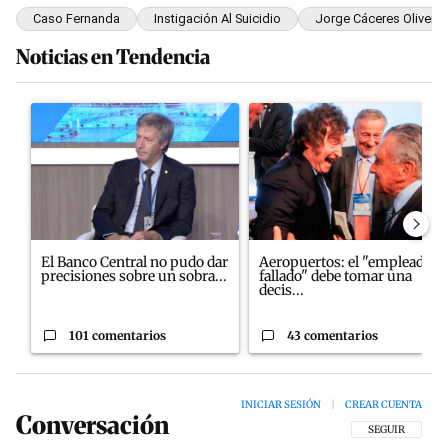
Caso Fernanda
Instigación Al Suicidio
Jorge Cáceres Olivera
Noticias en Tendencia
Este listado muestra los artículos con más comentarios en los últim
Un artículo de tendencia con el título "El Banco Central no pudo
Un artículo de tendencia con e
El Banco Central no pudo dar
Aeropuertos: el "empleado
precisiones sobre un sobra...
fallado" debe tomar una
decis...
101 comentarios
43 comentarios
INICIAR SESIÓN
|
CREAR CUENTA
Conversación
SIGA ESTA CON
SEGUIR