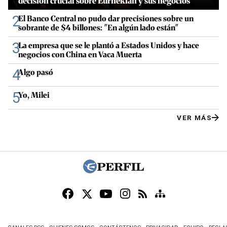
decisión crucial sobre Eurnekian y sus negocios
2
El Banco Central no pudo dar precisiones sobre un
sobrante de $4 billones: "En algún lado están"
3
La empresa que se le plantó a Estados Unidos y hace
negocios con China en Vaca Muerta
4
Algo pasó
5
Yo, Milei
VER MÁS