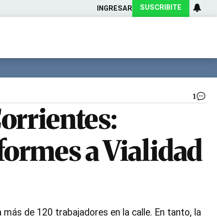
SUSCRIBITE
INGRESAR
Ciencia
Protagonistas
Tecnología
CARAS
Exitoina
Turismo
Exitoina
Gaming
Vivo
1
La
orrientes:
ob
es
par
formes a Vialidad
|
Ge
 más de 120 trabajadores en la calle. En tanto, la