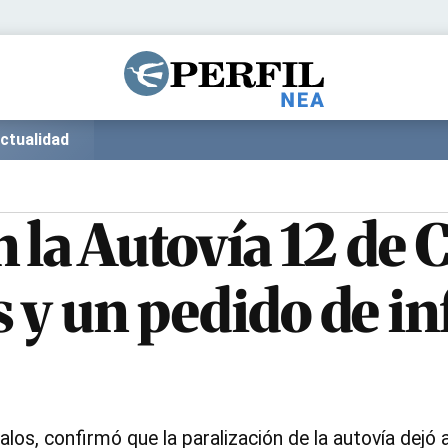
Política
Pymes
Salud
Internacional
Clima
Deportes
ctualidad
Business
Noticias
Caras
 la Autovía 12 de C
 y un pedido de in
los, confirmó que la paralización de la autovía dejó a