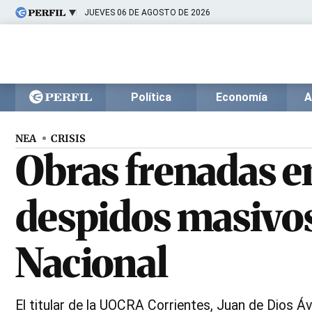
JUEVES 06 DE AGOSTO DE 2026
Últimas noticias
Inicio
Ahora
Opinión
Cultura
Arte
Educación
Política
Economía
A
Videos
Córdoba
Reperfilar
Diario del Juicio
NEA
CRISIS
Obras frenadas en
despidos masivos
Nacional
El titular de la UOCRA Corrientes, Juan de Dios Áva