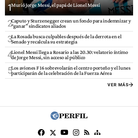
Murió Jorge Messi, el papá de Lionel Messi
1
Caputo y Sturzenegger crean un fondo para indemnizar y
2
“ganar” sindicatos aliados
La Rosada busca culpables después de la derrota en el
3
Senado y recalcula su estrategia
Lionel Messi llega a Rosario a las 20.30: velatorio íntimo
4
de Jorge Messi, sin acceso al público
Los aviones F 16 sobrevolarán el centro porteño y el lunes
5
participarán de la celebración de la Fuerza Aérea
VER MÁS