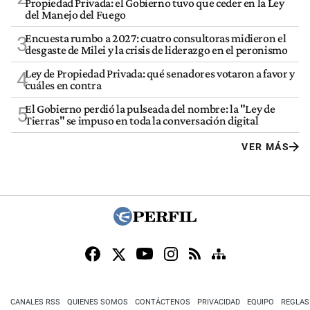
Propiedad Privada: el Gobierno tuvo que ceder en la Ley
del Manejo del Fuego
Encuesta rumbo a 2027: cuatro consultoras midieron el
3
desgaste de Milei y la crisis de liderazgo en el peronismo
Ley de Propiedad Privada: qué senadores votaron a favor y
4
cuáles en contra
El Gobierno perdió la pulseada del nombre: la "Ley de
5
Tierras" se impuso en toda la conversación digital
VER MÁS
CANALES RSS
QUIENES SOMOS
CONTÁCTENOS
PRIVACIDAD
EQUIPO
REGLAS