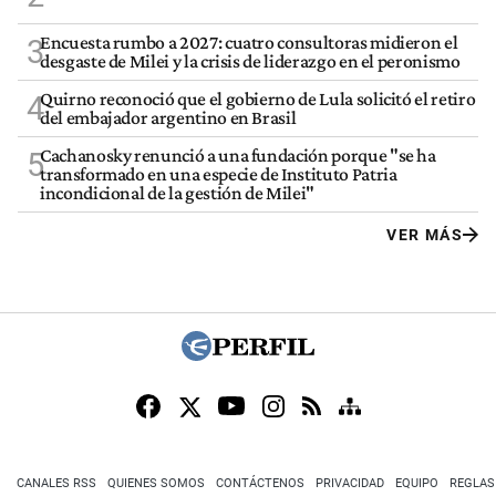
Encuesta rumbo a 2027: cuatro consultoras midieron el
3
desgaste de Milei y la crisis de liderazgo en el peronismo
Quirno reconoció que el gobierno de Lula solicitó el retiro
4
del embajador argentino en Brasil
Cachanosky renunció a una fundación porque "se ha
5
transformado en una especie de Instituto Patria
incondicional de la gestión de Milei"
VER MÁS
CANALES RSS
QUIENES SOMOS
CONTÁCTENOS
PRIVACIDAD
EQUIPO
REGLAS