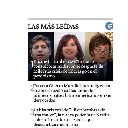
LAS MÁS LEÍDAS
Encuesta rumbo a 2027: cuatro
1
consultoras midieron el desgaste de
Milei y la crisis de liderazgo en el
peronismo
Tercera Guerra Mundial: la inteligencia
2
artificial reveló cuáles serían los
primeros países latinoamericanos en ser
derrotados
La historia real de "Elize: Sombras de
3
una mujer", la nueva película de Netflix
sobre el caso de una esposa que
descuartizó a su marido