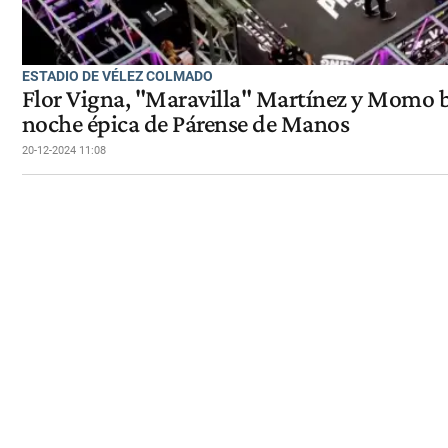
ESTADIO DE VÉLEZ COLMADO
Flor Vigna, "Maravilla" Martínez y Momo b
noche épica de Párense de Manos
20-12-2024 11:08