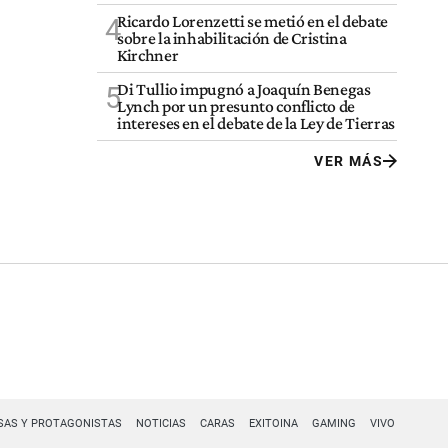
Ricardo Lorenzetti se metió en el debate
4
sobre la inhabilitación de Cristina
Kirchner
Di Tullio impugnó a Joaquín Benegas
5
Lynch por un presunto conflicto de
intereses en el debate de la Ley de Tierras
VER MÁS
SAS Y PROTAGONISTAS
NOTICIAS
CARAS
EXITOINA
GAMING
VIVO