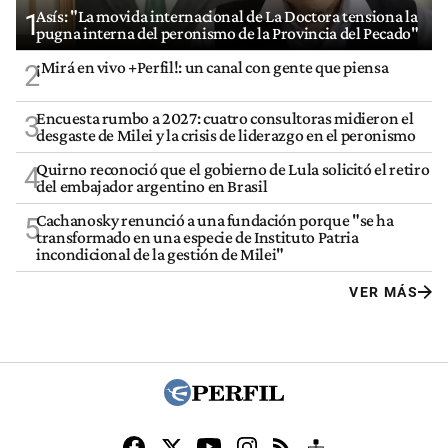
Asís: "La movida internacional de La Doctora tensiona la
1
pugna interna del peronismo de la Provincia del Pecado"
¡Mirá en vivo +Perfil!: un canal con gente que piensa
2
Encuesta rumbo a 2027: cuatro consultoras midieron el
3
desgaste de Milei y la crisis de liderazgo en el peronismo
Quirno reconoció que el gobierno de Lula solicitó el retiro
4
del embajador argentino en Brasil
Cachanosky renunció a una fundación porque "se ha
5
transformado en una especie de Instituto Patria
incondicional de la gestión de Milei"
VER MÁS