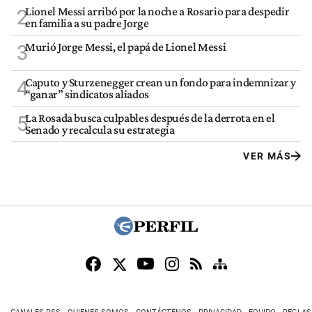
Lionel Messi arribó por la noche a Rosario para despedir
2
en familia a su padre Jorge
Murió Jorge Messi, el papá de Lionel Messi
3
Caputo y Sturzenegger crean un fondo para indemnizar y
4
“ganar” sindicatos aliados
La Rosada busca culpables después de la derrota en el
5
Senado y recalcula su estrategia
VER MÁS