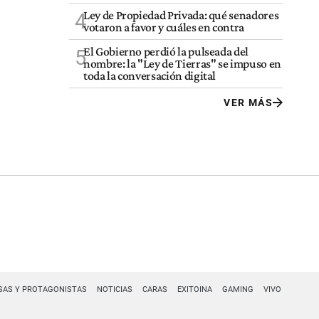
Ley de Propiedad Privada: qué senadores
4
votaron a favor y cuáles en contra
El Gobierno perdió la pulseada del
5
nombre: la "Ley de Tierras" se impuso en
toda la conversación digital
VER MÁS
SAS Y PROTAGONISTAS
NOTICIAS
CARAS
EXITOINA
GAMING
VIVO