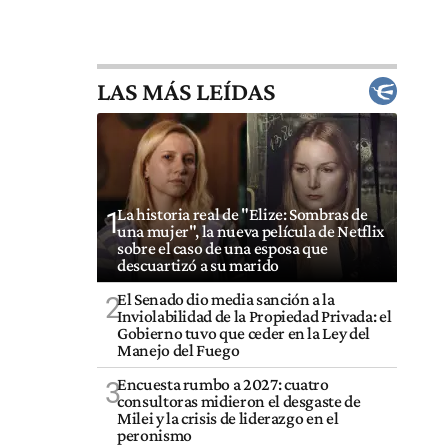
LAS MÁS LEÍDAS
La historia real de "Elize: Sombras de
1
una mujer", la nueva película de Netflix
sobre el caso de una esposa que
descuartizó a su marido
El Senado dio media sanción a la
2
Inviolabilidad de la Propiedad Privada: el
Gobierno tuvo que ceder en la Ley del
Manejo del Fuego
Encuesta rumbo a 2027: cuatro
3
consultoras midieron el desgaste de
Milei y la crisis de liderazgo en el
peronismo