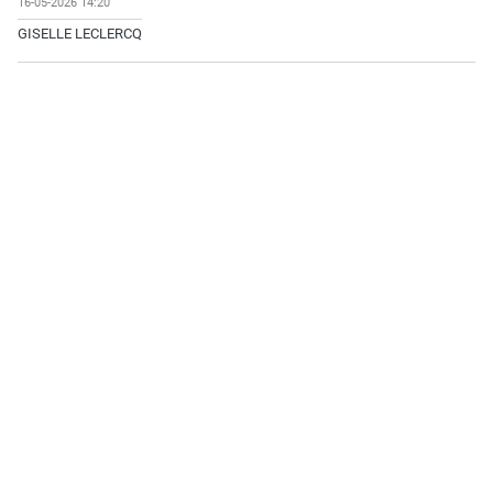
16-05-2026 14:20
GISELLE LECLERCQ