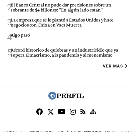
El Banco Central no pudo dar precisiones sobre un
2
sobrante de $4 billones: "En algún lado están"
La empresa que se le plantó a Estados Unidos y hace
3
negocios con China en Vaca Muerta
Algo pasó
4
Récord histórico de quiebras y un industricidio que ya
5
supera al macrismo, a la pandemia y al menemismo
VER MÁS